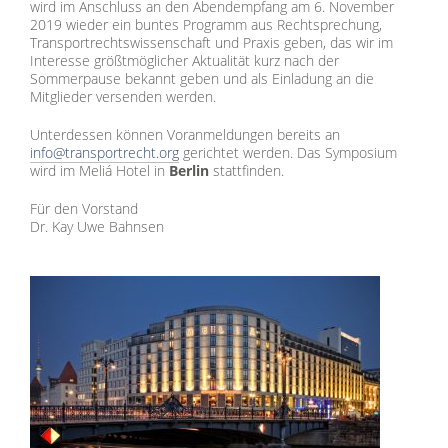
wird im Anschluss an den Abendempfang am 6. November
2019 wieder ein buntes Programm aus Rechtsprechung,
Transportrechtswissenschaft und Praxis geben, das wir im
Interesse größtmöglicher Aktualität kurz nach der
Sommerpause bekannt geben und als Einladung an die
Mitglieder versenden werden.
Unterdessen können Voranmeldungen bereits an
info@transportrecht.org
gerichtet werden. Das Symposium
wird im Meliá Hotel in
Berlin
stattfinden.
Für den Vorstand
Dr. Kay Uwe Bahnsen