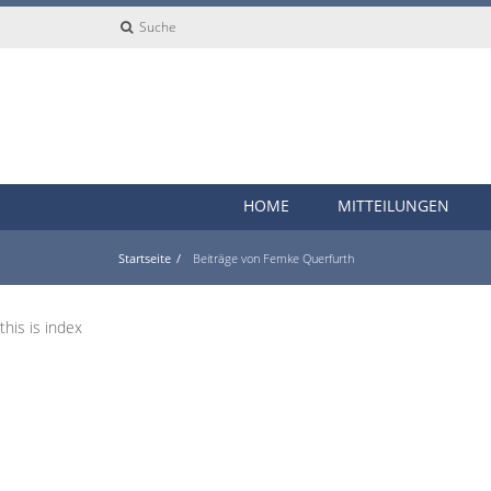
Suche
HOME
MITTEILUNGEN
Startseite
Beiträge von Femke Querfurth
this is index